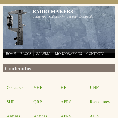
Pasar al contenido principal
RADIO-MAKERS
Cacharreo - Radioafición - Técnica - Desarrollo
HOME
BLOGS
GALERIA
MONOGRAFICOS
CONTACTO
Contenidos
Concursos
VHF
HF
UHF
SHF
QRP
APRS
Repetidores
Antenas
Antenas
APRS
APRS