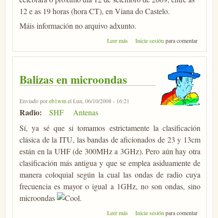
12 e as 19 horas (hora CT), en Viana do Castelo.
Máis información no arquivo adxunto.
sobre 10ª Feira da Radio do Alto
Leer más
Inicie sesión
para comentar
Miño (ARAM)
Balizas en microondas
Enviado por
eb1wm
el Lun, 06/10/2008 - 16:21
Radio:
SHF
Antenas
Sí, ya sé que si tomamos estrictamente la clasificación
clásica de la ITU, las bandas de aficionados de 23 y 13cm
están en la UHF (de 300MHz a 3GHz). Pero aún hay otra
clasificación más antigua y que se emplea asiduamente de
manera coloquial según la cual las ondas de radio cuya
frecuencia es mayor o igual a 1GHz, no son ondas, sino
microondas
.
sobre Balizas en microondas
Leer más
Inicie sesión
para comentar