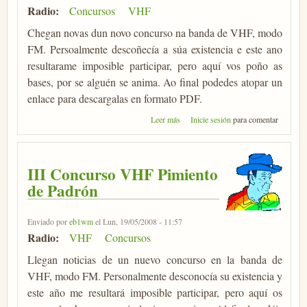
Radio:
Concursos
VHF
Chegan novas dun novo concurso na banda de VHF, modo
FM. Persoalmente descoñecía a súa existencia e este ano
resultarame imposible participar, pero aquí vos poño as
bases, por se alguén se anima. Ao final podedes atopar un
enlace para descargalas en formato PDF.
sobre III Concurso VHF Pemento
Leer más
Inicie sesión
para comentar
de Padrón
III Concurso VHF Pimiento
de Padrón
Enviado por
eb1wm
el Lun, 19/05/2008 - 11:57
Radio:
VHF
Concursos
Llegan noticias de un nuevo concurso en la banda de
VHF, modo FM. Personalmente desconocía su existencia y
este año me resultará imposible participar, pero aquí os