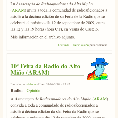
La
Associação de Radioamadores do Alto Minho
(
ARAM
) invita a toda la comunidad de radioaficionados a
asisitir a la décima edición de su Feria de la Radio que se
celebrará el próximo día 12 de septiembre de 2009, entre
las 12 y las 19 horas (hora CT), en Viana do Castelo.
Más información en el archivo adjunto.
sobre 10ª Feria de la Radio del Alto
Leer más
Inicie sesión
para comentar
Miño (ARAM)
10ª Feira da Radio do Alto
Miño (ARAM)
Enviado por
eb1wm
el Lun, 31/08/2009 - 13:42
Radio:
Opinión
A
Associação de Radioamadores do Alto Minho
(
ARAM
)
convida a toda a comunidade de radioafeccionados a
asisitir á décima edición da súa Feira da Radio que se
celebrará o próximo día 12 de setembro de 2009, entre as