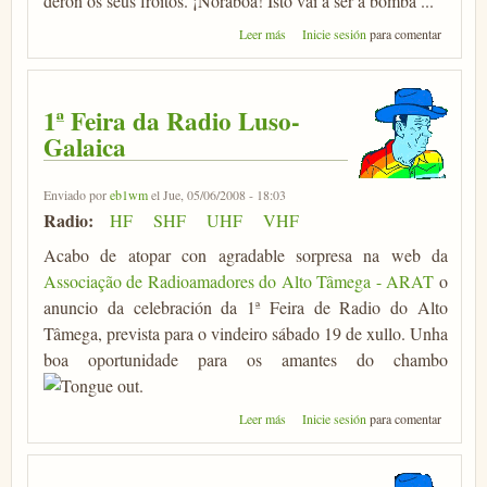
deron os seus froitos. ¡Noraboa! Isto vai a ser a bomba ...
sobre A Axencia Espacial Europea
Leer más
Inicie sesión
para comentar
lanzará un satélite galego
1ª Feira da Radio Luso-
Galaica
Enviado por
eb1wm
el Jue, 05/06/2008 - 18:03
Radio:
HF
SHF
UHF
VHF
Acabo de atopar con agradable sorpresa na web da
Associação de Radioamadores do Alto Tâmega - ARAT
o
anuncio da celebración da 1ª Feira de Radio do Alto
Tâmega, prevista para o vindeiro sábado 19 de xullo. Unha
boa oportunidade para os amantes do chambo
.
sobre 1ª Feira da Radio Luso-
Leer más
Inicie sesión
para comentar
Galaica