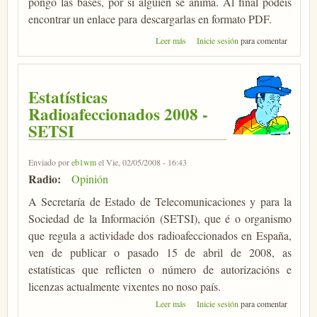
pongo las bases, por si alguien se anima. Al final podéis
encontrar un enlace para descargarlas en formato PDF.
sobre III Concurso VHF Pimiento
Leer más
Inicie sesión
para comentar
de Padrón
Estatísticas
Radioafeccionados 2008 -
SETSI
Enviado por
eb1wm
el Vie, 02/05/2008 - 16:43
Radio:
Opinión
A Secretaría de Estado de Telecomunicaciones y para la
Sociedad de la Información (SETSI), que é o organismo
que regula a actividade dos radioafeccionados en España,
ven de publicar o pasado 15 de abril de 2008, as
estatísticas que reflicten o número de autorizacións e
licenzas actualmente vixentes no noso país.
sobre Estatísticas Radioafeccionados
Leer más
Inicie sesión
para comentar
2008 - SETSI