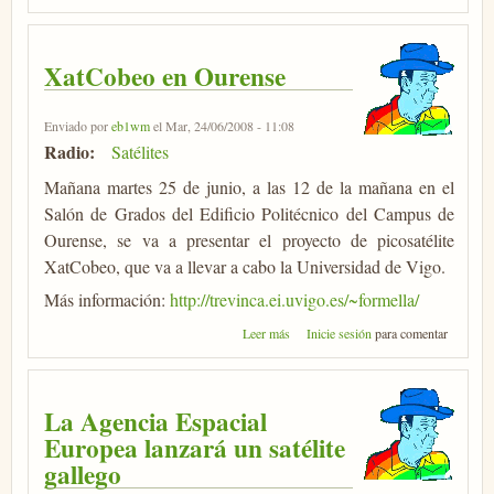
XatCobeo en Ourense
Enviado por
eb1wm
el Mar, 24/06/2008 - 11:08
Radio:
Satélites
Mañana martes 25 de junio, a las 12 de la mañana en el
Salón de Grados del Edificio Politécnico del Campus de
Ourense, se va a presentar el proyecto de picosatélite
XatCobeo, que va a llevar a cabo la Universidad de Vigo.
Más información:
http://trevinca.ei.uvigo.es/~formella/
sobre XatCobeo en Ourense
Leer más
Inicie sesión
para comentar
La Agencia Espacial
Europea lanzará un satélite
gallego