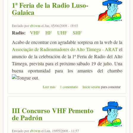
1ª Feria de la Radio Luso-
Galaica
Enviado por
eb1wm
el Jue, 05/06/2008 - 18:03
Radio:
VHF
HF
UHF
SHF
Acabo de encontrar con agradable sorpresa en la web de la
Associação de Radioamadores do Alto Tâmega - ARAT
el
anuncio de la celebración de la 1ª Feria de Radio del Alto
Támega, prevista para el próximo sábado 19 de julio. Una
buena oportunidad para los amantes del chambo
.
sobre 1ª Feria de la Radio Luso-Galaica
Leer más
1 comentario
Inicie sesión
para comentar
III Concurso VHF Pemento
de Padrón
Enviado por
eb1wm
el Lun, 19/05/2008 - 11:57