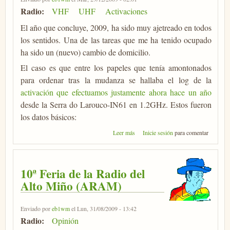
Radio:
VHF
UHF
Activaciones
El año que concluye, 2009, ha sido muy ajetreado en todos
los sentidos. Una de las tareas que me ha tenido ocupado
ha sido un (nuevo) cambio de domicilio.
El caso es que entre los papeles que tenía amontonados
para ordenar tras la mudanza se hallaba el log de la
activación que efectuamos justamente ahora hace un año
desde la Serra do Larouco-IN61 en 1.2GHz. Estos fueron
los datos básicos:
sobre Hace un año ...
Leer más
Inicie sesión
para comentar
10ª Feria de la Radio del
Alto Miño (ARAM)
Enviado por
eb1wm
el Lun, 31/08/2009 - 13:42
Radio:
Opinión