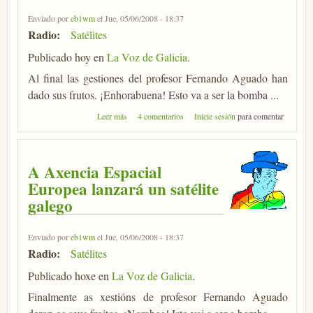
Enviado por
eb1wm
el Jue, 05/06/2008 - 18:37
Radio:
Satélites
Publicado hoy en
La Voz de Galicia
.
Al final las gestiones del profesor Fernando Aguado han
dado sus frutos. ¡Enhorabuena! Esto va a ser la bomba ...
sobre La Agencia Espacial Europea lanzará un satélite
Leer más
4 comentarios
Inicie sesión
para comentar
gallego
A Axencia Espacial
Europea lanzará un satélite
galego
Enviado por
eb1wm
el Jue, 05/06/2008 - 18:37
Radio:
Satélites
Publicado hoxe en
La Voz de Galicia
.
Finalmente as xestións de profesor Fernando Aguado