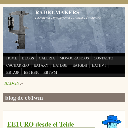
Pasar al contenido principal
RADIO-MAKERS
Cacharreo - Radioafición - Técnica - Desarrollo
HOME
BLOGS
GALERIA
MONOGRAFICOS
CONTACTO
CACHARREO
EA1AXY
EA1DBB
EA1GDH
EA1HVT
EB1AJP
EB1HBK
EB1WM
BLOGS
>
blog de eb1wm
EE1URO desde el Teide