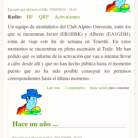
Enviado por
eb1wm
el Sáb, 15/05/2010 - 18:03
Radio:
HF
QRP
Activaciones
Un equipo de montañeros del Club Alpino Ourensán, entre los
que se encuentran Javier (EB1HBK) y Alberto (EA1GDH),
están de viaje este fin de semana en Tenerife. En estos
momentos se encuentran en plena ascensión al Teide. Me han
pedido que os informe de la activación que van a intentar llevar
a cabo desde allí y que no han hecho pública hasta el momento
puesto que no ha sido posible conseguir los permisos
correspondientes hasta el último momento.
sobre EE1URO desde el Teide
Leer más
2 comentarios
Inicie sesión
para comentar
Hace un año ...
Enviado por
eb1wm
el Mar, 29/12/2009 - 02:01