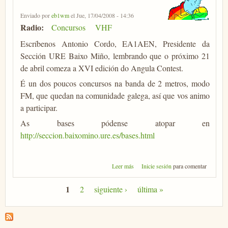
Enviado por
eb1wm
el Jue, 17/04/2008 - 14:36
Radio:
Concursos
VHF
Escríbenos Antonio Cordo, EA1AEN, Presidente da
Sección URE Baixo Miño, lembrando que o próximo 21
de abril comeza a XVI edición do Angula Contest.
É un dos poucos concursos na banda de 2 metros, modo
FM, que quedan na comunidade galega, así que vos animo
a participar.
As bases pódense atopar en
http://seccion.baixomino.ure.es/bases.html
sobre XVI Angula Contest
Leer más
Inicie sesión
para comentar
1
2
siguiente ›
última »
Páginas