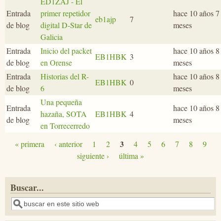
ED1ZAJ - El
Entrada
primer repetidor
hace 10 años 7
eb1ajp
7
de blog
digital D-Star de
meses
Galicia
Entrada
Inicio del packet
hace 10 años 8
EB1HBK
3
de blog
en Orense
meses
Entrada
Historias del R-
hace 10 años 8
EB1HBK
0
de blog
6
meses
Una pequeña
Entrada
hace 10 años 8
hazaña, SOTA
EB1HBK
4
de blog
meses
en Torrecerredo
3
« primera
‹ anterior
1
2
4
5
6
7
8
9
Páginas
siguiente ›
última »
Buscar...
Buscar