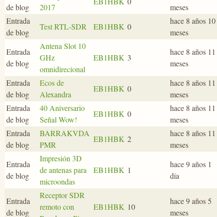
EB1HBK
0
de blog
2017
meses
Entrada
hace 8 años 10
Test RTL-SDR
EB1HBK
0
de blog
meses
Antena Slot 10
Entrada
hace 8 años 11
GHz
EB1HBK
3
de blog
meses
omnidirecional
Entrada
Ecos de
hace 8 años 11
EB1HBK
0
de blog
Alexandra
meses
Entrada
40 Aniversario
hace 8 años 11
EB1HBK
0
de blog
Señal Wow!
meses
Entrada
BARRAKVDA
hace 8 años 11
EB1HBK
2
de blog
PMR
meses
Impresión 3D
Entrada
hace 9 años 1
de antenas para
EB1HBK
1
de blog
día
microondas
Receptor SDR
Entrada
hace 9 años 5
remoto con
EB1HBK
10
de blog
meses