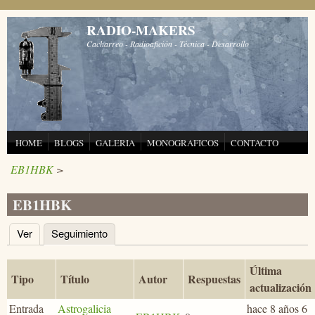
Pasar al contenido principal
RADIO-MAKERS
Cacharreo - Radioafición - Técnica - Desarrollo
HOME
BLOGS
GALERIA
MONOGRAFICOS
CONTACTO
EB1HBK
>
EB1HBK
Ver
Seguimiento
(solapa activa)
Solapas principales
Última
Tipo
Título
Autor
Respuestas
actualización
Entrada
Astrogalicia
hace 8 años 6