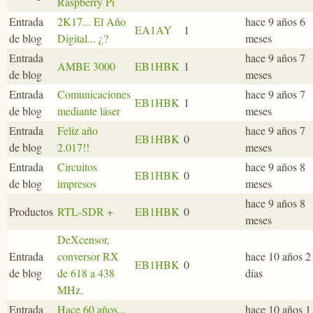
Raspberry Pi
Entrada
2K17... El Año
hace 9 años 6
EA1AY
1
de blog
Digital... ¿?
meses
Entrada
hace 9 años 7
AMBE 3000
EB1HBK
1
de blog
meses
Entrada
Comunicaciones
hace 9 años 7
EB1HBK
1
de blog
mediante láser
meses
Entrada
Feliz año
hace 9 años 7
EB1HBK
0
de blog
2.017!!
meses
Entrada
Circuitos
hace 9 años 8
EB1HBK
0
de blog
impresos
meses
hace 9 años 8
Productos
RTL-SDR +
EB1HBK
0
meses
DeXcensor,
Entrada
conversor RX
hace 10 años 2
EB1HBK
0
de blog
de 618 a 438
días
MHz.
Entrada
Hace 60 años...
hace 10 años 1