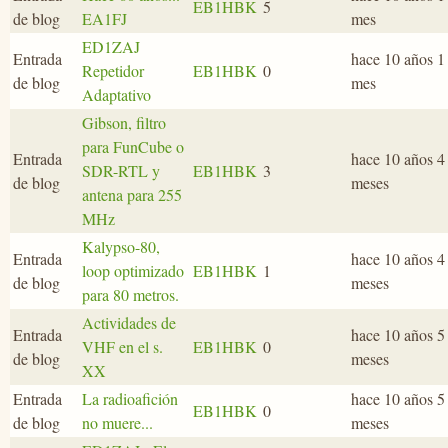
EB1HBK
5
de blog
EA1FJ
mes
ED1ZAJ
Entrada
hace 10 años 1
Repetidor
EB1HBK
0
de blog
mes
Adaptativo
Gibson, filtro
para FunCube o
Entrada
hace 10 años 4
SDR-RTL y
EB1HBK
3
de blog
meses
antena para 255
MHz
Kalypso-80,
Entrada
hace 10 años 4
loop optimizado
EB1HBK
1
de blog
meses
para 80 metros.
Actividades de
Entrada
hace 10 años 5
VHF en el s.
EB1HBK
0
de blog
meses
XX
Entrada
La radioafición
hace 10 años 5
EB1HBK
0
de blog
no muere...
meses