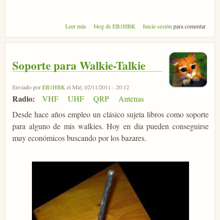
sobre Pruebas con la antena militar de EA1HBX
Leer más
blog de EB1HBK
Inicie sesión
para comentar
Soporte para Walkie-Talkie
Enviado por
EB1HBK
el Mié, 02/11/2011 - 20:12
Radio:
VHF
UHF
QRP
Antenas
Desde hace años empleo un clásico sujeta libros como soporte
para alguno de mis walkies. Hoy en dia pueden conseguirse
muy económicos buscando por los bazares.