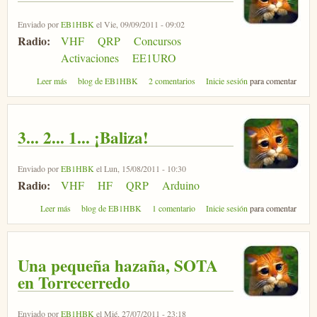
Enviado por
EB1HBK
el Vie, 09/09/2011 - 09:02
Radio:
VHF
QRP
Concursos
Activaciones
EE1URO
sobre IARU VHF 2011
Leer más
blog de EB1HBK
2 comentarios
Inicie sesión
para comentar
3... 2... 1... ¡Baliza!
Enviado por
EB1HBK
el Lun, 15/08/2011 - 10:30
Radio:
VHF
HF
QRP
Arduino
sobre 3... 2... 1... ¡Baliza!
Leer más
blog de EB1HBK
1 comentario
Inicie sesión
para comentar
Una pequeña hazaña, SOTA
en Torrecerredo
Enviado por
EB1HBK
el Mié, 27/07/2011 - 23:18