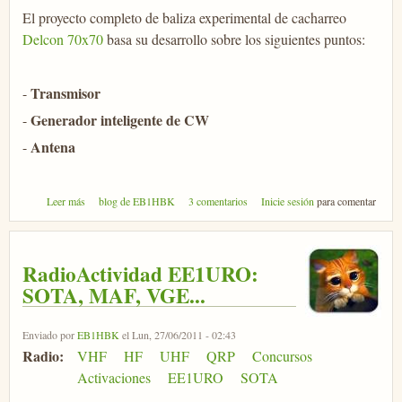
El proyecto completo de baliza experimental de cacharreo
Delcon 70x70
basa su desarrollo sobre los siguientes puntos:
Transmisor
-
Generador inteligente de CW
-
Antena
-
sobre Balizino, baliza de CW sobre Arduino
Leer más
blog de EB1HBK
3 comentarios
Inicie sesión
para comentar
RadioActividad EE1URO:
SOTA, MAF, VGE...
Enviado por
EB1HBK
el Lun, 27/06/2011 - 02:43
Radio:
VHF
HF
UHF
QRP
Concursos
Activaciones
EE1URO
SOTA