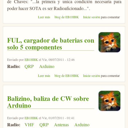
de Chaves: "...la primera y unica condición necesaria para
poder hacer SOTA es ser Radioaficionado...".
sobre Comenzar en SOTA ¿como?
Leer más
blog de EB1HBK
Inicie sesión
para comentar
FUL, cargador de baterias con
solo 5 componentes
Enviado por
EB1HBK
el Vie, 08/07/2011 - 12:46
Radio:
QRP
Arduino
sobre FUL, cargador de baterias con solo 5
Leer más
blog de EB1HBK
Inicie sesión
para comentar
componentes
Balizino, baliza de CW sobre
Arduino
Enviado por
EB1HBK
el Vie, 01/07/2011 - 01:41
Radio:
VHF
QRP
Antenas
Arduino