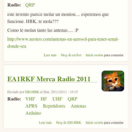
Radio:
QRP
este invento parece molar un monton.... esperemos que
funcione. HBK, te mola???
Como le molan tanto las antenas..... :P
http://www.neoteo.com/antenas-en-aerosol-para-tener-senal-
donde-sea
sobre Os gusta esto???, antenas en aerosol......
Leer más
blog de ea1hvt
Inicie sesión
para comentar
EA1RKF Merca Radio 2011
Enviado por
EB1HBK
el Mar, 29/11/2011 - 19:15
Radio:
VHF
HF
UHF
QRP
APRS
Repetidores
Antenas
Arduino
sobre EA1RKF Merca Radio 2011
Leer más
blog de EB1HBK
Inicie sesión
para comentar