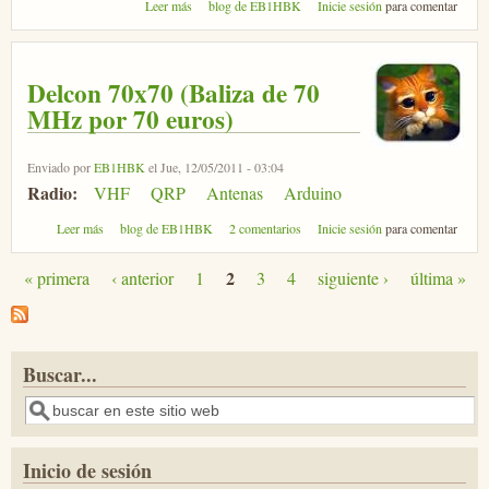
sobre RadioActividad EE1URO: SOTA, MAF, VGE...
Leer más
blog de EB1HBK
Inicie sesión
para comentar
Delcon 70x70 (Baliza de 70
MHz por 70 euros)
Enviado por
EB1HBK
el Jue, 12/05/2011 - 03:04
Radio:
VHF
QRP
Antenas
Arduino
sobre Delcon 70x70 (Baliza de 70 MHz por 70 euros)
Leer más
blog de EB1HBK
2 comentarios
Inicie sesión
para comentar
2
« primera
‹ anterior
1
3
4
siguiente ›
última »
Páginas
Buscar...
Buscar
Inicio de sesión