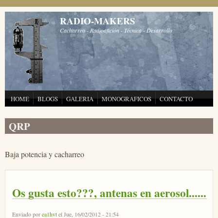
Pasar al contenido principal
RADIO-MAKERS
Cacharreo - Radioafición - Técnica - Desarrollo
HOME
BLOGS
GALERIA
MONOGRAFICOS
CONTACTO
QRP
Baja potencia y cacharreo
Os gusta esto???, antenas en aerosol......
Enviado por
ea1hvt
el Jue, 16/02/2012 - 21:54