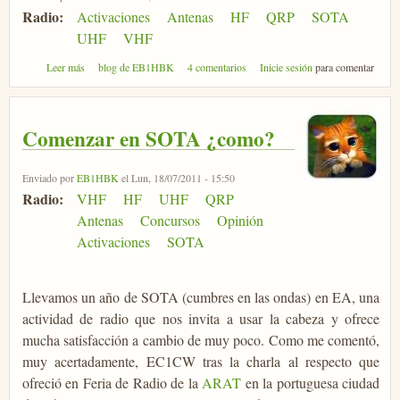
Radio:
Activaciones
Antenas
HF
QRP
SOTA
UHF
VHF
sobre Una pequeña hazaña, SOTA en Torrecerredo
Leer más
blog de EB1HBK
4 comentarios
Inicie sesión
para comentar
Comenzar en SOTA ¿como?
Enviado por
EB1HBK
el Lun, 18/07/2011 - 15:50
Radio:
VHF
HF
UHF
QRP
Antenas
Concursos
Opinión
Activaciones
SOTA
Llevamos un año de SOTA (cumbres en las ondas) en EA, una
actividad de radio que nos invita a usar la cabeza y ofrece
mucha satisfacción a cambio de muy poco. Como me comentó,
muy acertadamente, EC1CW tras la charla al respecto que
ofreció en Feria de Radio de la
ARAT
en la portuguesa ciudad