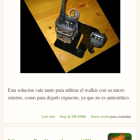
Esta solución vale tanto para utilizar el walkie con su micro
externo, como para dejarlo expuesto, ya que no es antiestético.
sobre Soporte para Walkie-Talkie
Leer más
blog de EB1HBK
Inicie sesión
para comentar