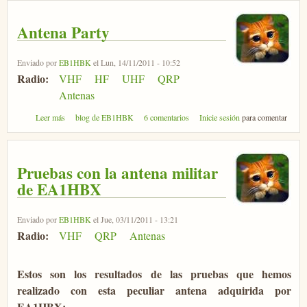
Antena Party
Enviado por
EB1HBK
el Lun, 14/11/2011 - 10:52
Radio:
VHF
HF
UHF
QRP
Antenas
sobre Antena Party
Leer más
blog de EB1HBK
6 comentarios
Inicie sesión
para comentar
Pruebas con la antena militar
de EA1HBX
Enviado por
EB1HBK
el Jue, 03/11/2011 - 13:21
Radio:
VHF
QRP
Antenas
Estos son los resultados de las pruebas que hemos
realizado con esta peculiar antena adquirida por
EA1HBX: