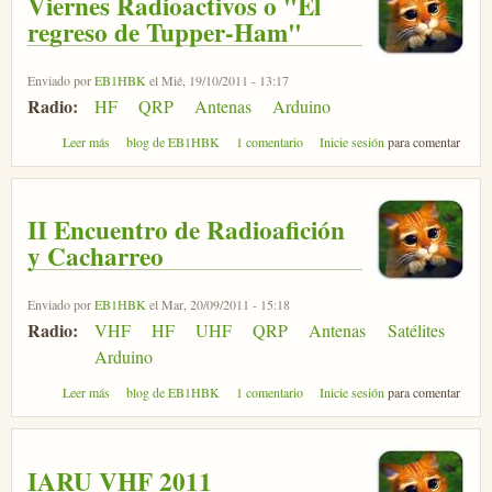
Viernes Radioactivos o "El
regreso de Tupper-Ham"
Enviado por
EB1HBK
el Mié, 19/10/2011 - 13:17
Radio:
HF
QRP
Antenas
Arduino
sobre Viernes Radioactivos o "El regreso de Tupper-Ham"
Leer más
blog de EB1HBK
1 comentario
Inicie sesión
para comentar
II Encuentro de Radioafición
y Cacharreo
Enviado por
EB1HBK
el Mar, 20/09/2011 - 15:18
Radio:
VHF
HF
UHF
QRP
Antenas
Satélites
Arduino
sobre II Encuentro de Radioafición y Cacharreo
Leer más
blog de EB1HBK
1 comentario
Inicie sesión
para comentar
IARU VHF 2011