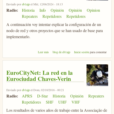
Enviado por
eb1ajp
el Mié, 12/06/2024 - 18:13
Radio:
Historia
Info
Opinión
Opinión
Opinion
Repeaters
Repetidores
Repetidores
A continuación voy intentar explicar la configuración de un
nodo de red y otros proyectos que se han usado de base para
implementarlo.
sobre EuroCityNet: Ejemplo de configuración de
Leer más
blog de eb1ajp
Inicie sesión
para comentar
nodo
EuroCityNet: La red en la
Eurociudad Chaves-Verin
Enviado por
eb1ajp
el Dom, 02/10/2016 - 00:21
Radio:
APRS
D-Star
Historia
Opinión
Repeaters
Repetidores
SHF
UHF
VHF
Los resultados de varios años de trabajo entre la Associação de