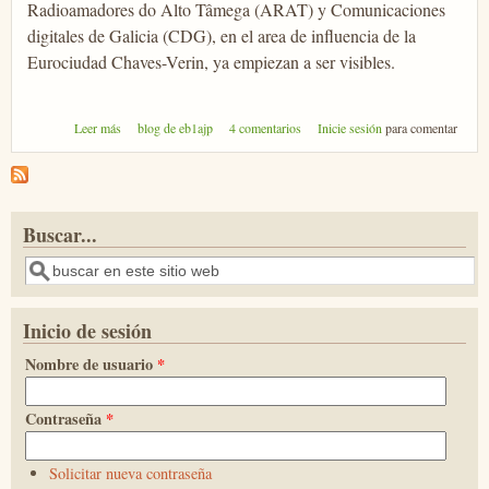
Radioamadores do Alto Tâmega (ARAT) y Comunicaciones
digitales de Galicia (CDG), en el area de influencia de la
Eurociudad Chaves-Verin, ya empiezan a ser visibles.
sobre EuroCityNet: La red en la Eurociudad Chaves-Verin
Leer más
blog de eb1ajp
4 comentarios
Inicie sesión
para comentar
Buscar...
Buscar
Inicio de sesión
Nombre de usuario
*
Contraseña
*
Solicitar nueva contraseña