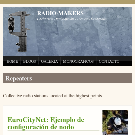
Pasar al contenido principal
RADIO-MAKERS
Cacharreo - Radioafición - Técnica - Desarrollo
HOME
BLOGS
GALERIA
MONOGRAFICOS
CONTACTO
Repeaters
Collective radio stations located at the highest points
EuroCityNet: Ejemplo de
configuración de nodo