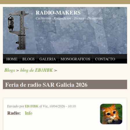
Pasar al contenido principal
RADIO-MAKERS
Cacharreo - Radioafición - Técnica - Desarrollo
HOME
BLOGS
GALERIA
MONOGRAFICOS
CONTACTO
Blogs
>
blog de EB1HBK
>
Feria de radio SAR Galicia 2026
Enviado por
EB1HBK
el Vie, 10/04/2026 - 10:10
Radio:
Info