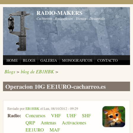
Pasar al contenido principal
RADIO-MAKERS
Cacharreo - Radioafición - Técnica - Desarrollo
HOME
BLOGS
GALERIA
MONOGRAFICOS
CONTACTO
Blogs
>
blog de EB1HBK
>
Operacion 10G EE1URO-cacharreo.es
Enviado por
EB1HBK
el Lun, 08/10/2012 - 09:29
Radio:
Concursos
VHF
UHF
SHF
QRP
Antenas
Activaciones
EE1URO
MAF