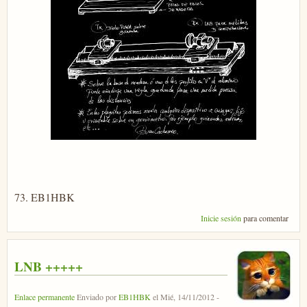
73. EB1HBK
Inicie sesión
para comentar
LNB +++++
Enlace permanente
Enviado por
EB1HBK
el
Mié, 14/11/2012 -