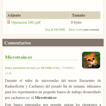
Adjunto
Tamaño
Operacion 10G.pdf
0 bytes
blog de EB1HBK
Inicie sesión
para comentar
Comentarios
Microtrain-er
Enlace permanente
Enviado por
EB1HBK
el
Mié, 17/10/2012 -
17:35
.
Durante el taller de microondas del tercer Encuentro de
Radiaofición y Cacharreo del pasado fin de semana, utlizamos
para los experimentos un pequeño banco de trabajo desarrollado
Microtrain-er
por cacharreo.es: el
.
Este banco entrenador nos permite sujetar los elementos a