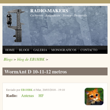
Pasar al contenido principal
RADIO-MAKERS
Cacharreo - Radioafición - Técnica - Desarrollo
HOME
BLOGS
GALERIA
MONOGRAFICOS
CONTACTO
Blogs
>
blog de EB1HBK
>
WormAnt D 10-11-12 metros
Enviado por
EB1HBK
el Mar, 20/03/2018 - 19:10
Radio:
Antenas
HF