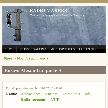
Pasar al contenido principal
RADIO-MAKERS
Cacharreo - Radioafición - Técnica - Desarrollo
HOME
BLOGS
GALERIA
MONOGRAFICOS
CONTACTO
Blogs
>
blog de cacharreo
>
Ensayo Alexandra -parte A-
Enviado por
cacharreo
el Jue, 31/12/2015 - 19:01
Radio:
Activaciones
Antenas
Astronomía
Info
Radioastronomía
VHF