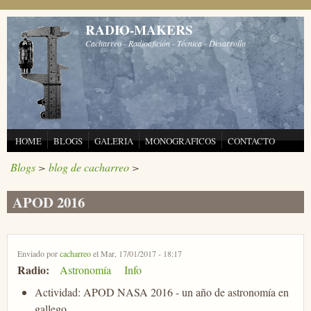
Pasar al contenido principal
RADIO-MAKERS
Cacharreo - Radioafición - Técnica - Desarrollo
HOME
BLOGS
GALERIA
MONOGRAFICOS
CONTACTO
Blogs
>
blog de cacharreo
>
APOD 2016
Enviado por
cacharreo
el Mar, 17/01/2017 - 18:17
Radio:
Astronomía
Info
Actividad: APOD NASA 2016 - un año de astronomía en
gallego.