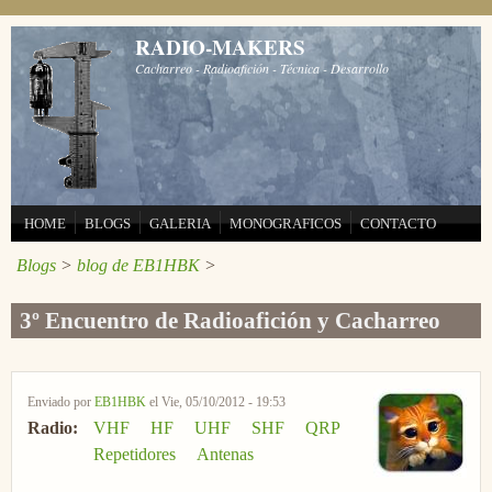
Pasar al contenido principal
RADIO-MAKERS
Cacharreo - Radioafición - Técnica - Desarrollo
HOME
BLOGS
GALERIA
MONOGRAFICOS
CONTACTO
Blogs
>
blog de EB1HBK
>
3º Encuentro de Radioafición y Cacharreo
Enviado por
EB1HBK
el Vie, 05/10/2012 - 19:53
Radio:
VHF
HF
UHF
SHF
QRP
Repetidores
Antenas